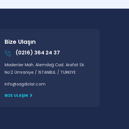
Mezgit Pane
Parmak Balık
Bize Ulaşın
(0216) 364 24 37
Madenler Mah. Alemdağ Cad. Arafat Sk
No:2 Ümraniye / İSTANBUL / TURKIYE
info@sagdiclar.com
BIZE ULAŞIN