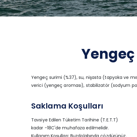
Yengeç 
Yengeç surimi (%37), su, nişasta (tapyoka ve mısı
verici (yengeç aroması), stabilizatör (sodyum poli
Saklama Koşulları
Tavsiye Edilen Tüketim Tarihine (T.E.T.T)
kadar -18C'de muhafaza edilmelidir.
Kullanım Koşulları: Buzdolabında çözdürünüz.