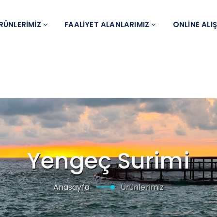
RÜNLERİMİZ
FAALİYET ALANLARIMIZ
ONLİNE ALI
Yengeç Surimi
Anasayfa
Ürünlerimiz