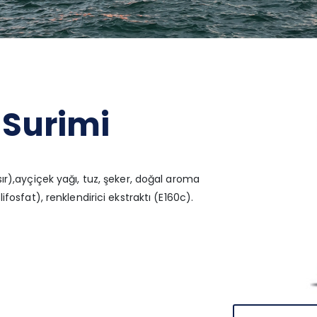
Surimi
r),ayçiçek yağı, tuz, şeker, doğal aroma
fosfat), renklendirici ekstraktı (E160c).