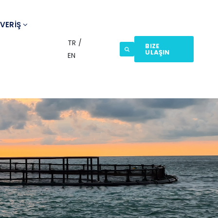
ŞVERİŞ
TR
/
BIZE
ULAŞIN
EN