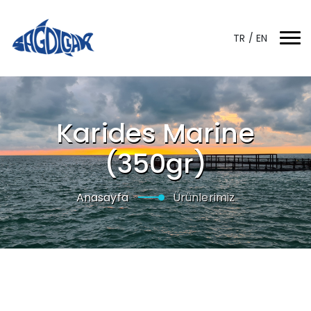
TR
/
EN
Karides Marine
(350gr)
Anasayfa
Ürünlerimiz